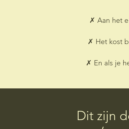
✗ Aan het e
✗ Het kost b
✗ En als je he
Dit zijn 