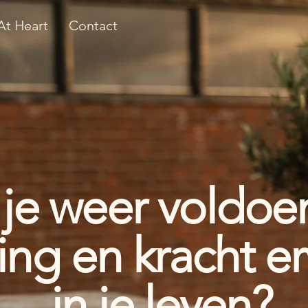
t Heart
Contact
 je weer voldoe
ting en kracht e
in je leven?