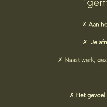
‘gem
✗
Aan he
✗
Je af
✗
Naast werk, gez
✗
Het gevoel 