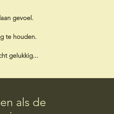
daan gevoel.
og te houden.
cht gelukkig...
ven als de